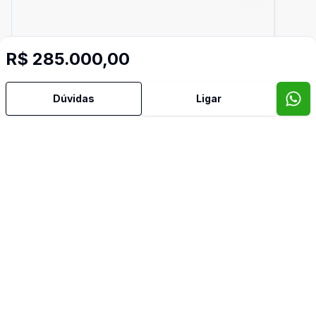
R$ 285.000,00
Dúvidas
Ligar
170
m²
Terreno Residencial
Lote declive - Portal dos Ipês
R$ 250.000,00
Portais (Polvilho), Cajamar - SP