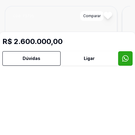
Cód:
73705
Comparar
Có
R$ 2.600.000,00
Dúvidas
Ligar
525
m²
Terreno Residencial
Ter