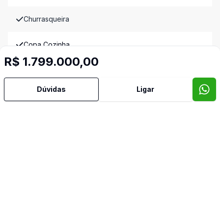
Churrasqueira
Copa Cozinha
R$ 1.799.000,00
Lavabo
Dúvidas
Ligar
Hall
Sacada
Sala Jantar
Sala TV
Suite Master
Imóveis semelhantes