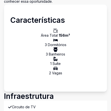
conhecer essa oportunidade.
Características
Área Total
156
m²
3
Dormitório
s
3
Banheiro
s
1
Suíte
2
Vaga
s
Infraestrutura
Circuito de TV