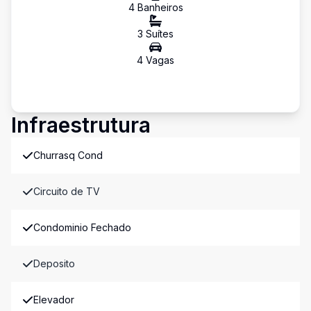
4
Banheiro
s
3
Suíte
s
4
Vaga
s
Infraestrutura
Churrasq Cond
Circuito de TV
Condominio Fechado
Deposito
Elevador