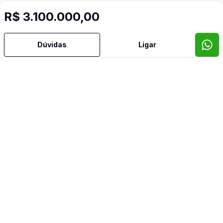
Area Servico
R$ 3.100.000,00
Churrasqueira
Dúvidas
Ligar
Copa Cozinha
Cozinha
Cozinha Montada
Depend Empreg
Despensa
Home Theater
Lavabo