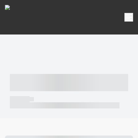
----- ----- -- ------ ---- ---- -- ----- -----
----- --- ------
----- -----
----- ----- -- ------ ---- ---- -- ----- ----- ----- --- ------