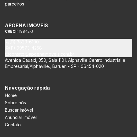
parceiros
APOENA IMOVEIS
CRECI:
18842-J
(11) 3829-6100
(11) 99573-4258
contato@apoenaimoveis.com.br
Avenida Cauaxi, 350, Sala 1101, Alphaville Centro Industrial e
Empresarial/Alphaville., Barueri - SP - 06454-020
Navegação rápida
Home
Sobre nós
Buscar imóvel
Anunciar imóvel
Contato