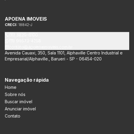
APOENA IMOVEIS
CRECI:
18842-J
(11) 3829-6100
(11) 99573-4258
contato@apoenaimoveis.com.br
Avenida Cauaxi, 350, Sala 1101, Alphaville Centro Industrial e
Empresarial/Alphaville., Barueri - SP - 06454-020
Navegação rápida
Home
Sobre nós
Buscar imóvel
Anunciar imóvel
Contato