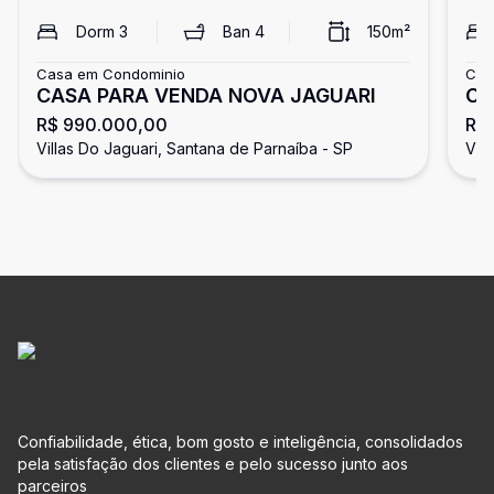
Dorm
3
Ban
4
150
m²
Casa em Condominio
Cas
CASA PARA VENDA NOVA JAGUARI
Ca
R$ 990.000,00
R$ 
de
Villas Do Jaguari, Santana de Parnaíba - SP
Vil
Confiabilidade, ética, bom gosto e inteligência, consolidados
pela satisfação dos clientes e pelo sucesso junto aos
parceiros