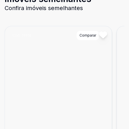
Confira imóveis semelhantes
Cód:
74516
Comparar
Có