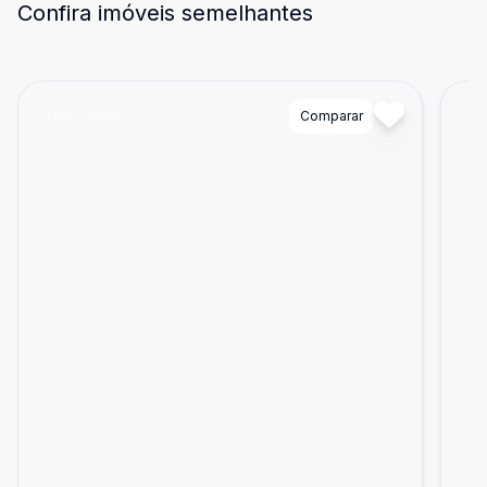
Confira imóveis semelhantes
Cód:
74516
Comparar
Có