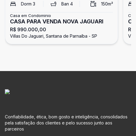
Dorm
3
Ban
4
150
m²
Casa em Condominio
Cas
CASA PARA VENDA NOVA JAGUARI
Ca
R$ 990.000,00
R$ 
de
Villas Do Jaguari, Santana de Parnaíba - SP
Vil
Confiabilidade, ética, bom gosto e inteligência, consolidados
pela satisfação dos clientes e pelo sucesso junto aos
parceiros