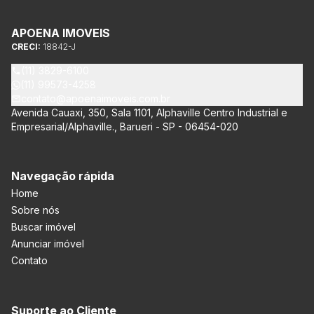
APOENA IMOVEIS
CRECI:
18842-J
(11) 3829-6100
(11) 99573-4258
contato@apoenaimoveis.com.br
Avenida Cauaxi, 350, Sala 1101, Alphaville Centro Industrial e
Empresarial/Alphaville., Barueri - SP - 06454-020
Navegação rápida
Home
Sobre nós
Buscar imóvel
Anunciar imóvel
Contato
Suporte ao Cliente