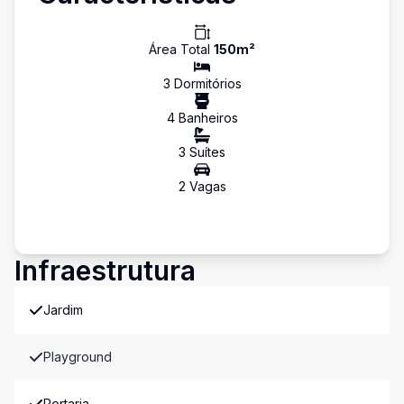
Área Total
150
m²
3
Dormitório
s
4
Banheiro
s
3
Suíte
s
2
Vaga
s
Infraestrutura
Jardim
Playground
Portaria