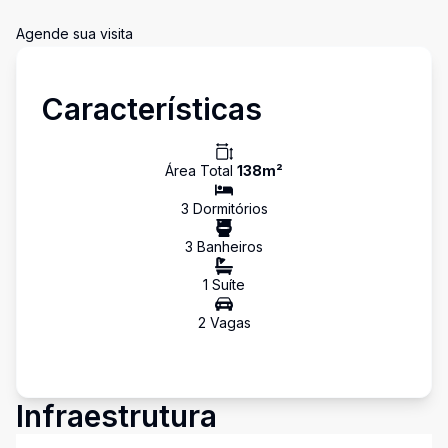
Agende sua visita
Características
Área Total
138
m²
3
Dormitório
s
3
Banheiro
s
1
Suíte
2
Vaga
s
Infraestrutura