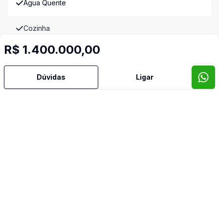
Agua Quente
Cozinha
R$ 1.400.000,00
Deck
Dúvidas
Ligar
Lavabo
Piscina
Quintal
Sacada
Suite Master
Imóveis semelhantes
Confira imóveis semelhantes