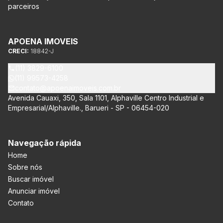
parceiros
APOENA IMOVEIS
CRECI:
18842-J
(11) 3829-6100
(11) 99573-4258
contato@apoenaimoveis.com.br
Avenida Cauaxi, 350, Sala 1101, Alphaville Centro Industrial e
Empresarial/Alphaville., Barueri - SP - 06454-020
Navegação rápida
Home
Sobre nós
Buscar imóvel
Anunciar imóvel
Contato