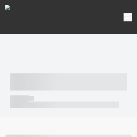
----- ----- -- ------ ---- ---- -- ----- -----
----- --- ------
----- -----
----- ----- -- ------ ---- ---- -- ----- ----- ----- --- ------